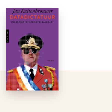
Datadictatuur
e-boek
Een vereiste voor een
gezonde democratie
is een ‘machtsvrije
publieke ruimte’,
schreef de Duitse
filosoof Jürgen
Habermas, een
neutraal en open
forum voor discussie
en debat. Met de
komst van …