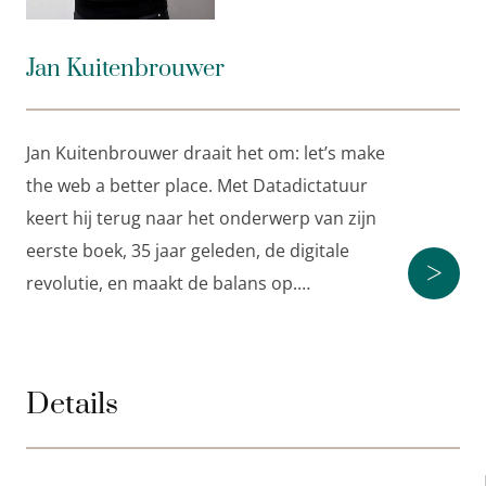
En intussen wordt het gebrek aan regels, privacy en
openbare orde in de digitale wereld een maatstaf
Jan Kuitenbrouwer
voor de analoge. ‘
Making the world a better place
,’
noemt Google dat.
Jan Kuitenbrouwer draait het om: let’s make
Jan Kuitenbrouwer
draait het om:
let’s make the web
the web a better place. Met Datadictatuur
a better place.
Met
Datadictatuur
keert hij terug naar
keert hij terug naar het onderwerp van zijn
het onderwerp van zijn eerste boek, 35 jaar geleden,
eerste boek, 35 jaar geleden, de digitale
de digitale revolutie, en maakt de balans op. Tijd
>
revolutie, en maakt de balans op.…
voor een beschavingsoffensief in de digitale wereld.
Details