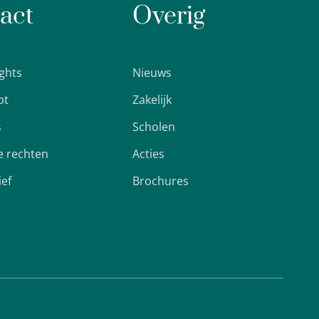
act
Overig
ights
Nieuws
pt
Zakelijk
s
Scholen
 rechten
Acties
ief
Brochures