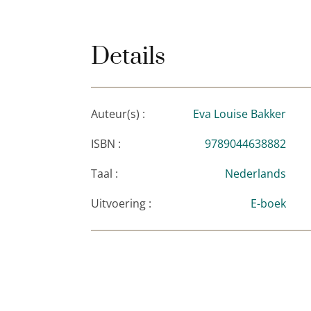
Desnoods de hele wereld
is haar debuut
‘Ik was enorm verrast door dit debuut. Ee
Details
boek terzijde te leggen. Prachtige roman v
iedereen die iets wil begrijpen van asperge
Kluun
Auteur(s) :
Eva Louise Bakker
ISBN :
9789044638882
Taal :
Nederlands
Uitvoering :
E-boek