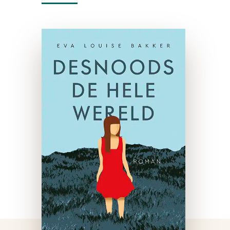
Desnoods de hele
wereld
e-boek
Anna Berg ziet op een dag
onverwacht dertigduizend
euro op haar bankrekening
staan. Velen zouden zo’n
verrassing omarmen, maar
voor Anna is de gebeurtenis
een ramp. Zij gaat door het
…