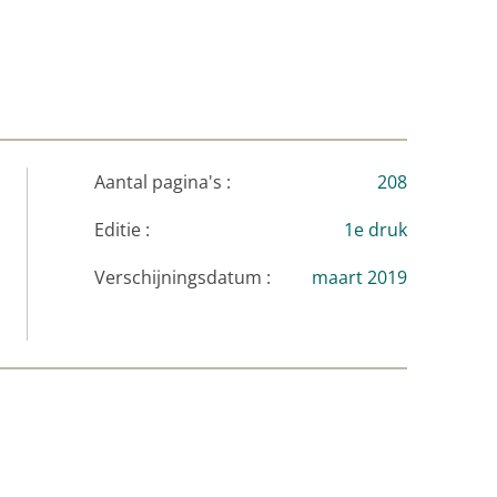
roman.
n opening die het je onmogelijk maakt om dit
ol zelfspot en zelfkennis. Een must voor
r.’
Aantal pagina's :
208
Editie :
1e druk
Verschijningsdatum :
maart 2019