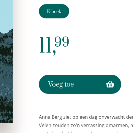
E-boek
11,
99
Voeg toe
Anna Berg ziet op een dag onverwacht de
Velen zouden zo’n verrassing omarmen, m