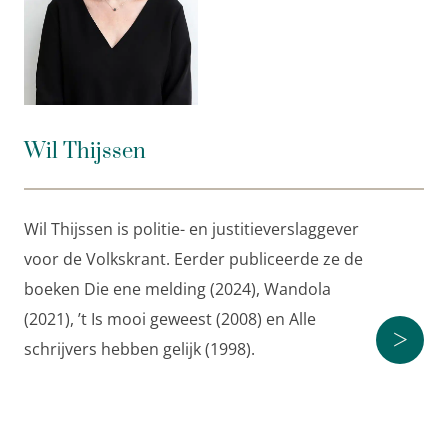
Wil Thijssen de meldingen die bij politiemensen op
hun netvlies staan gebrand. Na het succes van
Die
ene melding
(2024) bevat dit boek zeventig nieuwe
politieverhalen die de mens achter het uniform laten
zien. Haarscherp en indringend schetsen deze
verhalen de extreme situaties waarmee
Wil Thijssen
politiemensen worden geconfronteerd.
Wil Thijssen
is politie- en justitieverslaggever voor
de
Wil Thijssen is politie- en justitieverslaggever
Volkskrant
. Eerder publiceerde ze de boeken
Die ene
voor de Volkskrant. Eerder publiceerde ze de
melding
(2024),
Wandola
(2021),
’t Is mooi geweest
boeken Die ene melding (2024), Wandola
(2008) en
Alle schrijvers hebben gelijk
(1998).
(2021), ’t Is mooi geweest (2008) en Alle
>
schrijvers hebben gelijk (1998).