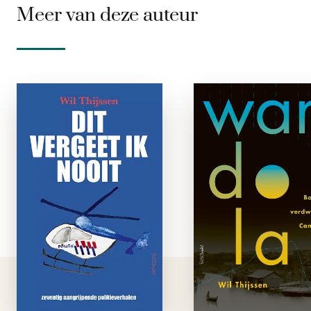
Meer van deze auteur
Dit vergeet ik
Wandol
nooit
e-boe
paperback
Ik hoor iets wat 
hier nog niet eerd
‘Schiet me dood!’ riep
heb gehoord. 
de man die brigadier
schr
Henny aanviel met
ervan.‘Wandola
een mes. ‘Als jij mij
roept een klein kin
niet doodmaakt, dan
een peuter no
maak ik jou dood.’
terwijl het zi
Elke politieagent
armpje naar 
herinnert zich een
uitstrekt.‘Wandola!’H
melding die …
vraagt om