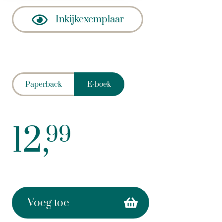
Inkijkexemplaar
Paperback
E-boek
12,
99
Voeg toe