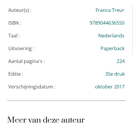
schrijft voor
nrc
Handelsblad
en
nrc.next.
Auteur(s) :
Franca Treur
ISBN :
9789044636550
Taal :
Nederlands
Uitvoering :
Paperback
Aantal pagina's :
224
Editie :
35e druk
Verschijningsdatum :
oktober 2017
Meer van deze auteur