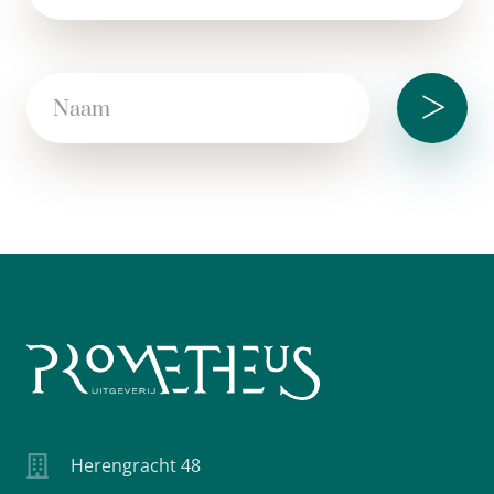
>
Herengracht 48