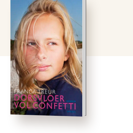
’s Winters zijn de
zondagen het snelst
voorbij. Als de dominee
om vier uur de
middagdienst afsluit met
de zegen voor weer een
hele week, vliegen ze alle
zeven naar het fietsenhok.
‘Om de poten te breken,’
zegt de vader. …