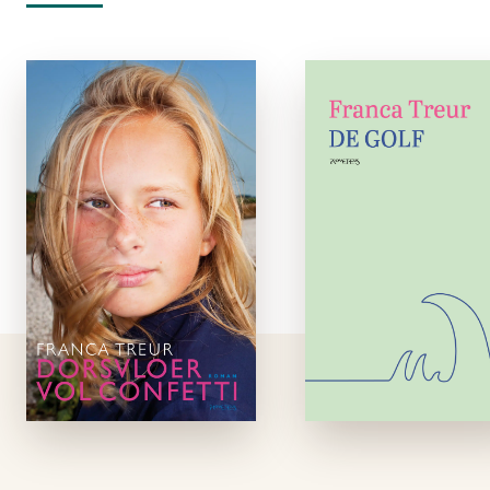
Dorsvloer vol
De Gol
confetti
e-boe
luisterboek
Bruno en Loe
schrijver 
academica, kocht
enkele jaren geled
een vare
woonschip met h
oog op 
zeespiegelstijging. 
kregen er e
zoontje, Olivier. H
voorbereid ze o
zijn,