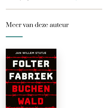
Meer van deze auteur
Folterfabriek
Buchenwald
e-boek
‘De kapo is
verantwoordelijk voor
de werkprestatie van
de gevangenen, hij
voorkomt sabotage