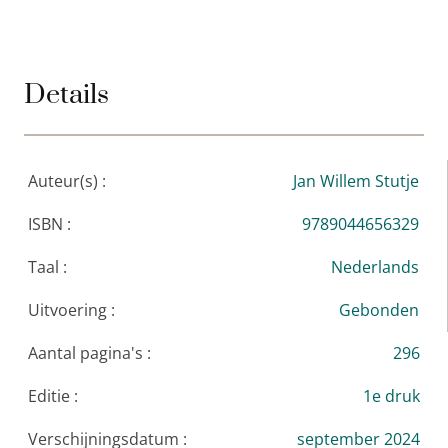
universiteiten van Brussel, Groningen en Gent. Hij
schreef eerder de biografieën van Paul de Groot,
Ernest Mandel (vertaald in het Engels, Frans, Duits
Details
en Italiaans), Ferdinand Domela Nieuwenhuis
(genomineerd voor de Libris Geschiedenis Prijs) en
Hendrik de Man.
Auteur(s) :
Jan Willem Stutje
ISBN :
9789044656329
Taal :
Nederlands
Uitvoering :
Gebonden
Aantal pagina's :
296
Editie :
1e druk
Verschijningsdatum :
september 2024