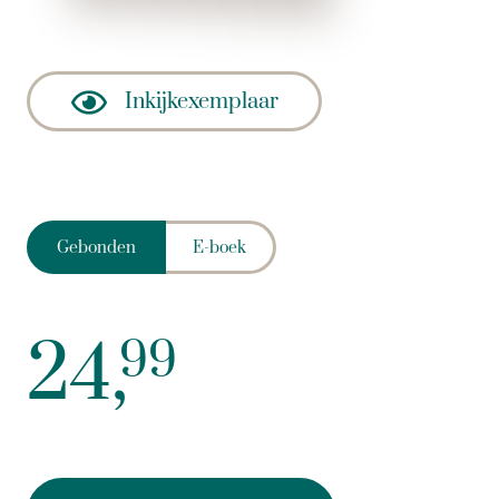
Inkijkexemplaar
Gebonden
E-boek
24,
99