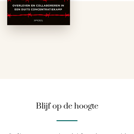
en zorgt ervoor dat
alles ordelijk en
schoon is. Als soldaat
zal het u aanspreken.
Wanneer we …
Blijf op de hoogte