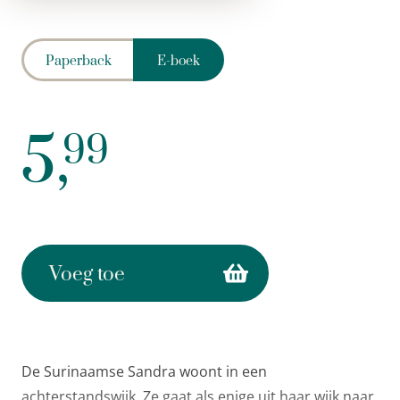
Paperback
E-boek
5,
99
Voeg toe
De Surinaamse Sandra woont in een
achterstandswijk. Ze gaat als enige uit haar wijk naar