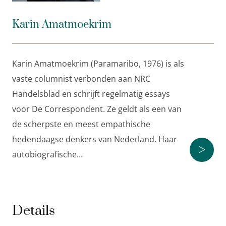
Karin Amatmoekrim publiceerde eerder drie
romans, die allemaal lovend werden ontvangen door
Karin Amatmoekrim
de pers. Voor haar laatste roman
Titus
(2009) won ze
de Black Magic Woman Literatuurprijs. Ze schrijft
regelmatig voor
nrc.next
,
De Groene Amsterdammer
Karin Amatmoekrim (Paramaribo, 1976) is als
en
de Volkskrant
.
vaste columnist verbonden aan NRC
Handelsblad en schrijft regelmatig essays
‘Amatmoekrim schrijft direct, precies en dwingend.’
voor De Correspondent. Ze geldt als een van
VRIJ NEDERLANd
de scherpste en meest empathische
hedendaagse denkers van Nederland. Haar
‘Amatmoekrim blijft de nieuwsgierigheid prikkelen.’
>
autobiografische…
DE VOLKSKRANT
Details