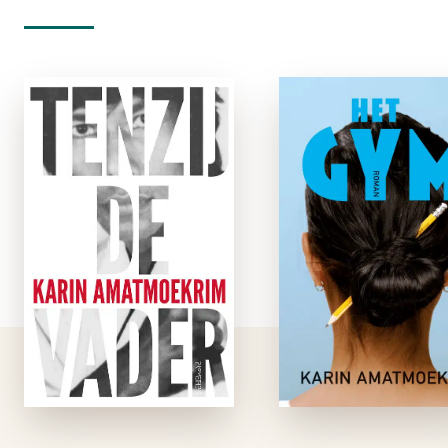
Tenzij de vader
Het Gy
e-boek
paperbac
‘Wie nadenkt over zijn
De Surinaam
ouders vraagt zich
Sandra woont in e
indirect af of er in
achterstandswijk. 
hun leven, in de
gaat als enige u
keuzes die ze
haar wijk naar h
maakten, een
zelfstand
boodschap schuilt.
gymnasium. Alles 
Een bericht voor jou
‘het gym’ is ande
alleen. Iets wat …
dan ze gewend i
Haar klasgenoten