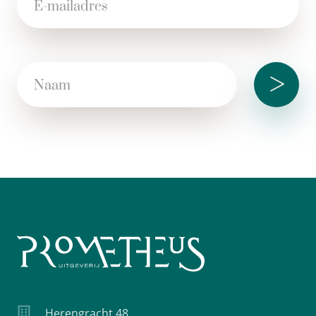
>
Herengracht 48