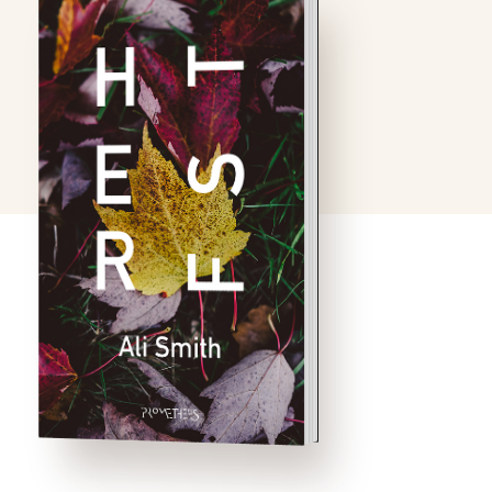
Shortlist Man Booker Prize
2017 ‘De eerste serieuze
Brexit-roman.’the financial
timesDe 101-jarige Daniel
Gluck en de 32-jarige
Elisabeth hebben een
bijzondere vriendschap.
Elisabeth leerde Daniel
kennen toen ze acht was.
Hij was haar buurman, en
deze belezen,
enthousiaste
kunstverzamelaar nam …