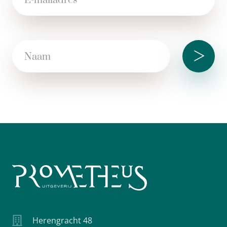
>
Herengracht 48