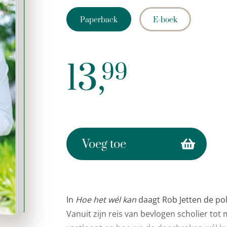
Paperback
E-boek
13,
99
Voeg toe
In
Hoe het wél kan
daagt Rob Jetten de pol
Vanuit zijn reis van bevlogen scholier tot