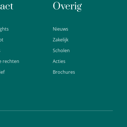
act
Overig
ights
Nieuws
pt
Zakelijk
s
Scholen
 rechten
Acties
ief
Brochures