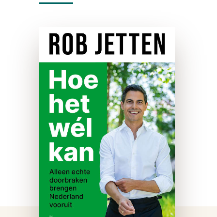
Hoe het wél kan
paperback
In Hoe het wél kan daagt Rob
Jetten de politiek uit om
weer groot te durven
dromen. Vanuit zijn reis van
bevlogen scholier tot
minister laat hij zien waarom
Nederland …