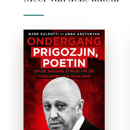
Ondergang
e-boek
De moord op de wrede
krijgsheer Jevgeni Prigozjin
in de zomer van 2023 geldt
in veel opzichten als een
keerpunt in het Rusland van
nu, het Rusland van het late
…