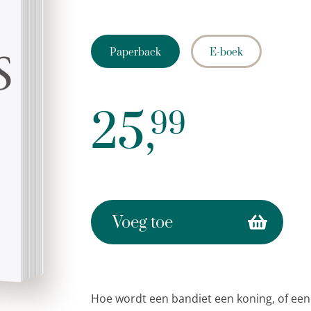
Paperback
E-boek
25,
99
Voeg toe
Hoe wordt een bandiet een koning, of een