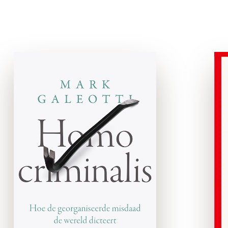
Homo criminalis
paperback
Hoe wordt een bandiet een
koning, of een bende een
regering? Hoe sterk is de
georganiseerde misdaad
verbonden met moderne
staten? En staat de
georganiseerde misdaad aan
de basis van …