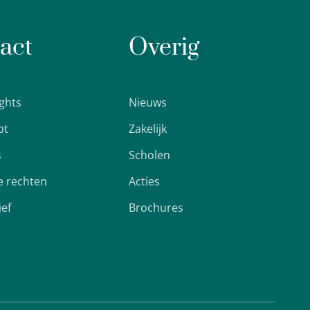
act
Overig
ights
Nieuws
pt
Zakelijk
s
Scholen
 rechten
Acties
ief
Brochures