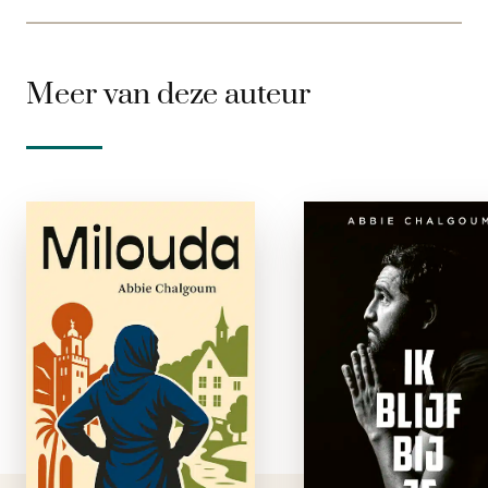
Meer van deze auteur
Milouda
Ik blijf bij 
e-boek
paperbac
Milouda is het
Het is 1983 wanne
waargebeurde
Abbie Chalgoum a
verhaal van een
peuter van Marok
vrouw die haar stem
naar Nederla
vond in een wereld
emigreert. Dertig ja
die haar liet zwijgen.
later is hij 
Ze werd geboren in
knuffelallochtoon v