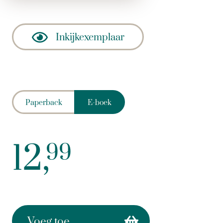
Inkijkexemplaar
Paperback
E-boek
12,
99
Voeg toe