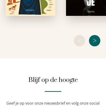
een afgelegen
Venlo: hij is e
Marokkaans
populaire docent 
bergdorp waar
het Valuascollege,
armoede het leven …
<
>
Blijf op de hoogte
Geef je op voor onze nieuwsbrief en volg onze social