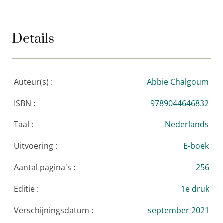
als een schrijver vanuit zijn hart vertelt en in
woorden laat zien wie hij werkelijk is. Dat doet Abbie.
Details
Zeer bewonderingswaardig.’ Jan van Mersbergen
Auteur(s) :
Abbie Chalgoum
ISBN :
9789044646832
Taal :
Nederlands
Uitvoering :
E-boek
Aantal pagina's :
256
Editie :
1e druk
Verschijningsdatum :
september 2021