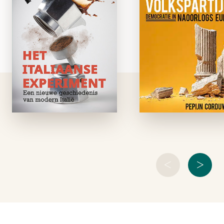
e-boek
volkspartije
Italië lijkt het land
e-boe
van zalig niksdoen,
van lange dagen
Je hoort het overa
luieren in de zon en
democratie bevin
genieten van het
zich in een die
leven. Een land van
crisis. Maar waar li
stilstand en wanorde,
dat aan? Dit boek kij
niet van politieke
verder dan de laats
vernieuwing. Maar …
verkiezingsuitsla
Het vertelt h
verhaal van de
<
>