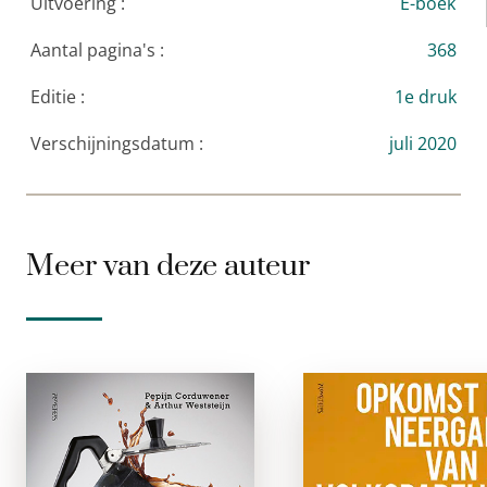
Uitvoering :
E-boek
Aantal pagina's :
368
Editie :
1e druk
Verschijningsdatum :
juli 2020
Meer van deze auteur
Het Italiaanse
Opkomst e
experiment
neergang va
d