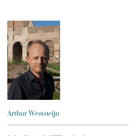
wachten staat.’
NRC Handelsblad
‘Een belangrijk boek met lessen voor heel Europa.’
Eelco Bosch van Rosenthal, journalist en presentator
Nieuwsuur
‘Origineel en verfrissend, ook voor de
doorgewinterde Italiëkenner.’ Mustafa Marghadi,
Italiëcorrespondent NOS
Arthur Weststeijn