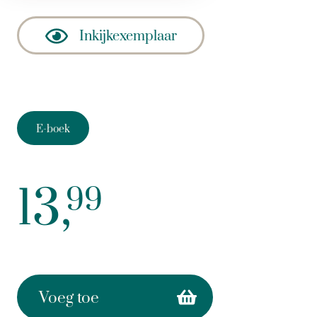
Inkijkexemplaar
E-boek
13,
99
Voeg toe