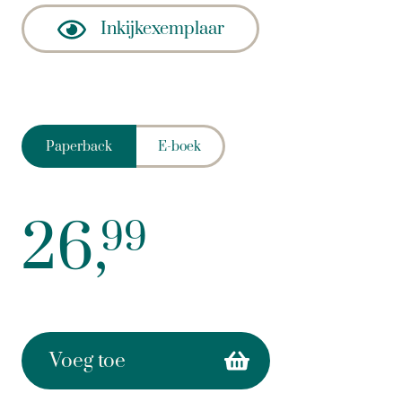
Inkijkexemplaar
Paperback
E-boek
26,
99
Voeg toe