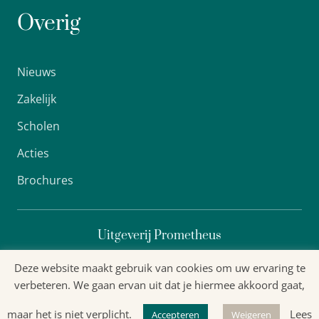
Overig
Nieuws
Zakelijk
Scholen
Acties
Brochures
Uitgeverij Prometheus
Deze website maakt gebruik van cookies om uw ervaring te
verbeteren. We gaan ervan uit dat je hiermee akkoord gaat,
Algemene voorwaarden
maar het is niet verplicht.
Lees
Privacyverklaring
Accepteren
Weigeren