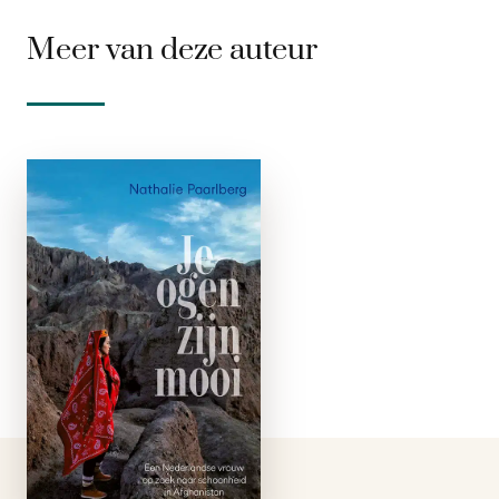
Meer van deze auteur
Je ogen zijn
mooi
paperback
Wat zien onze ogen
als ze kijken naar
Afghanistan? Is
schoonheid nog te
vinden te midden van
verwoesting? Je ogen
zijn mooi is een
adembenemende,