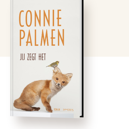
Voor de meeste mensen
bestaan wij alleen in een
boek, mijn bruid en ik. De
afgelopen vijfendertig jaar
heb ik met een machteloos
afgrijzen moeten aanzien
hoe onze echte levens
bedolven raakten onder
een modderstroom van
apocriefe verhalen, valse
getuigenissen, …