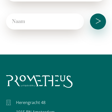
>
Herengracht 48
1015 BN Amsterdam