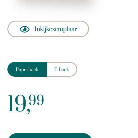
Inkijkexemplaar
Paperback
E-boek
19,
99