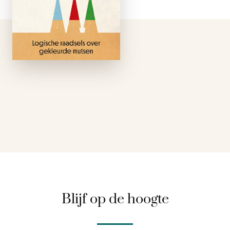
te breinbruisen en te
hersenkraken – voor
een minuut, een uur
of een week. …
Blijf op de hoogte