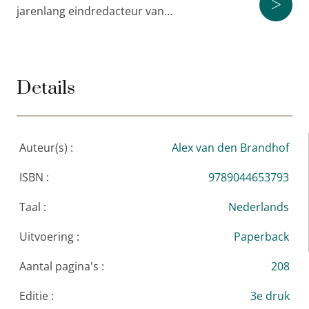
>
zeven grootste raadsels
van de wiskunde
. Alex van
jarenlang eindredacteur van…
den Brandhof woont in Haarlem en Bazel, waar hij
lesgeeft op een middelbare school.
Details
Auteur(s) :
Alex van den Brandhof
ISBN :
9789044653793
Taal :
Nederlands
Uitvoering :
Paperback
Aantal pagina's :
208
Editie :
3e druk