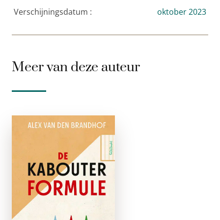
Verschijningsdatum :
oktober 2023
Meer van deze auteur
Kabouterformule
paperback
Een wiskundig
raadsel is zowel een
genot als een
marteling. Het geeft
je de gelegenheid om