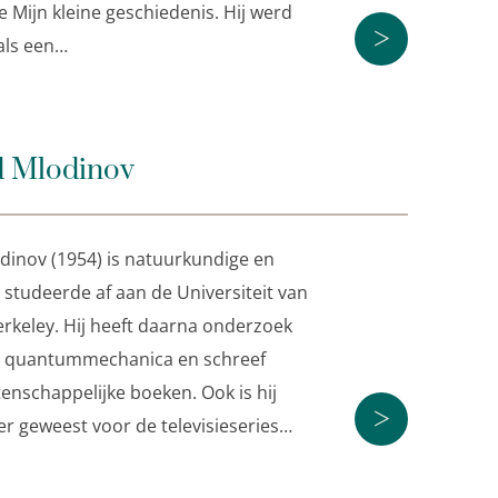
e Mijn kleine geschiedenis. Hij werd
n kleine geschiedenis van de wereld
. In 2014
>
als een…
eschiedenis
. Hawking wordt beschouwd als een
enschappers sinds Albert Einstein.
 Mlodinov
en geniaal boek.’
The New Yorker
 verbazing en het intellect van een genie. We
azend over zijn brein.’
The Sunday Times
dinov (1954) is natuurkundige en
n studeerde af aan de Universiteit van
Berkeley. Hij heeft daarna onderzoek
 quantummechanica en schreef
enschappelijke boeken. Ook is hij
>
ver geweest voor de televisieseries…