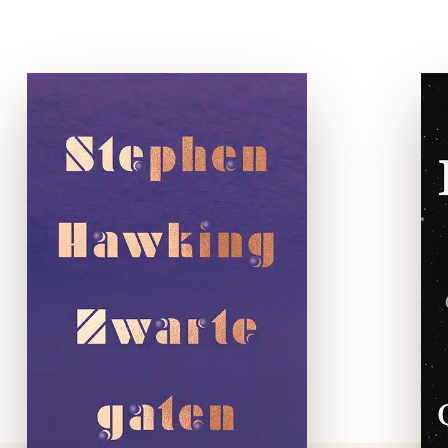
Zwarte gaten
e-boek
In 2016 hield professor
Stephen Hawking de bbc
Reith Lectures over een
onderwerp dat hem al
tientallen jaren fascineert:
zwarte gaten.In Zwarte gaten
stelt de legendarische
natuurkundige dat we, als …