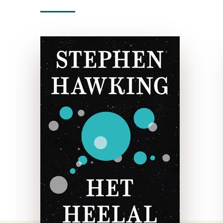
Het Heelal
paperback
Van de iconische klassieker
Het heelal zijn inmiddels
over de hele wereld
miljoenen exemplaren
verkocht. Hawking gaf met
dit boek een enorme impuls
aan het wetenschappelijk
onderzoek naar de micro- …