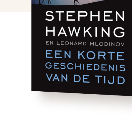
De plaats die wij mensen innemen in de
enorme kosmos kan soms ronduit
onbeduidend aanvoelen. Daarom
proberen we er iets van te begrijpen en
onze plaats daarin te duiden. De afstand
van de planeten en de sterren tot de
aarde …