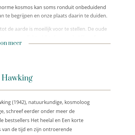
 enorme kosmos kan soms ronduit onbeduidend
n te begrijpen en onze plaats daarin te duiden.
ot de aarde is moeilijk voor te stellen. De oude
rren van dichterbij te kunnen bekijken. Een
n minder
on meer
j geen ervaring hebben met de enorme afstanden
 en technologische kennis een enorme schat
t weten we nu echt? Waar komt het universum
 Hawking
de aard van het begrip tijd? En kunnen we ook
 geactualiseerde en uitgebreide versie van het
king (1942), natuurkundige, kosmoloog
 het ontstaan van het heelal voor niet-
ge, schreef eerder onder meer de
ier aanschouwelijk.
le bestsellers Het heelal en Een korte
 van de tijd en zijn ontroerende
 Stephen Hawking schreef eerder de