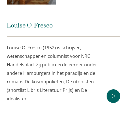
Wetenschap is het verhaal van mensen getekend
door doorzettingsvermogen en tegenslag, geduld en
ongeduld, concurrentie, miskenning en erkenning –
Louise O. Fresco
maar altijd weer vanuit het verlangen om de wereld
te begrijpen. Via Rumphius en Eijkman brengt Louise
Fresco een eerbetoon aan alle onderzoekers van
Louise O. Fresco (1952) is schrijver,
vroeger en nu.
wetenschapper en columnist voor NRC
Louise O. Fresco
(1952) is schrijver, wetenschapper
Handelsblad. Zij publiceerde eerder onder
en columnist voor
NRC
. Haar recentste boeken zijn
andere Hamburgers in het paradijs en de
de historische roman
De plantenjager uit Leningrad
romans De kosmopolieten, De utopisten
en
Ons voedsel
.
(shortlist Libris Literatuur Prijs) en De
>
idealisten.
Over
Hamburgers in het paradijs
:
‘Fresco geeft ons hoop.’
Elsevier