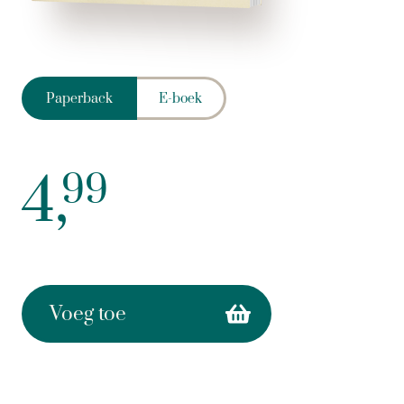
Paperback
E-boek
4,
99
Voeg toe