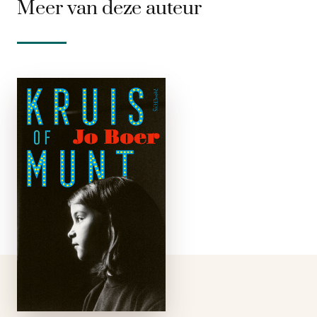
Meer van deze auteur
Kruis of munt
e-boek
‘Het verslag van mijn
jeugd’ noemt
schrijfster en
schilderes Jo Boer
(1907-1993) haar
roman Kruis of munt.
Op tweejarige leeftijd
komt Jopie Landman
(een doorzichtig
pseudoniem) met
opa, oma en …