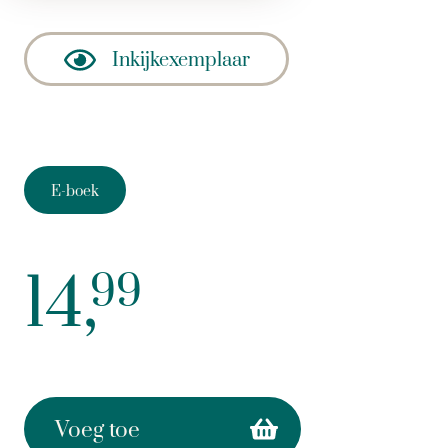
Inkijkexemplaar
E-boek
14,
99
Voeg toe