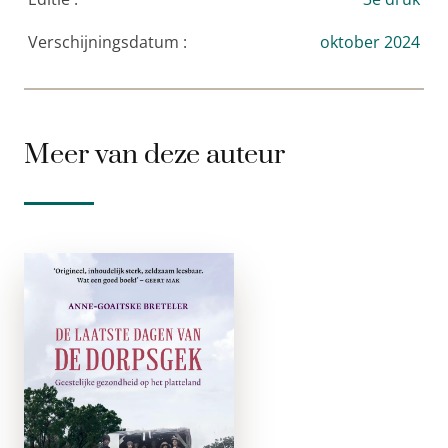
presenteert ze in een meeslepend relaas.’
Verschijningsdatum :
oktober 2024
Anna Drijver
Meer van deze auteur
De Laatste
dagen van de
dorpsgek
paperback
Dwars door
verschillende Friese