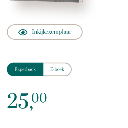
Inkijkexemplaar
Paperback
E-boek
25,
00