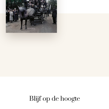
provinciesteden,
dorpskernen en
uithoeken onderzoekt
De laatste dagen van
de dorpsgek hoe
plattelanders
eeuwenlang zijn
omgegaan met
geestelijke
gezondheid. Hoe kan
het dat er
opmerkelijk veel …
Blijf op de hoogte