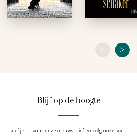
Sindsdien gebeurt
Sanders. Hij mo
dat regelmatig, zoals
ervaren hoe h
onlangs nog bij …
schaken van een sp
dat
<
>
Blijf op de hoogte
Geef je op voor onze nieuwsbrief en volg onze social