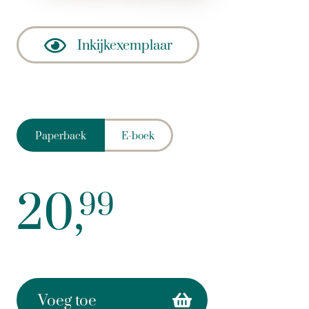
Inkijkexemplaar
Paperback
E-boek
20,
99
Voeg toe