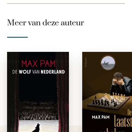
Meer van deze auteur
De Wolf van
De Laatst
Nederland
schake
e-boek
paperbac
In 2015 liep bij
In de roman 
Drenthe de eerste
laatste schaker wor
wolf Nederland
de schaakwere
binnen. Niet lang
beschreven vanu
daarna werd voor het
het perspectief v
eerst in Nederland
de eens gevrees
een wolf aangereden.
grootmeester Vikt