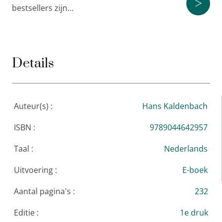
>
bestsellers zijn…
omgaan met Nederlanders
(51ste druk).
Hij geeft trainingen, altijd met een acteur, ook bij u
op school.
Laat u verrassen. Dit is een smulboek.
Details
Auteur(s) :
Hans Kaldenbach
ISBN :
9789044642957
Taal :
Nederlands
Uitvoering :
E-boek
Aantal pagina's :
232
Editie :
1e druk