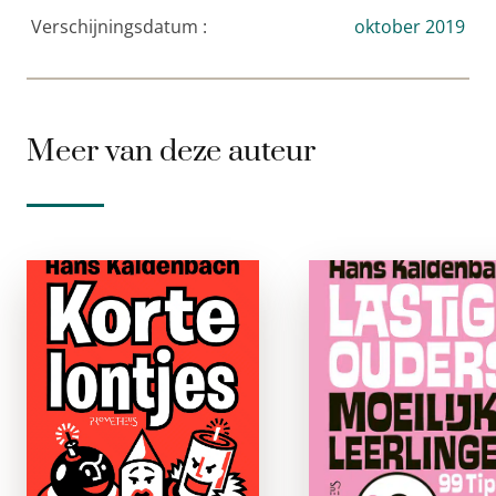
Verschijningsdatum :
oktober 2019
Meer van deze auteur
Korte lontjes
Lastig
ouders
e-boek
moeilijk
leerlinge
Een kort lontje kan
geen kritiek
e-boe
verdragen. Waarom
zegt u dat? U moet u
U hebt als lera
altijd mij hebben. Ze
steeds vaker last v