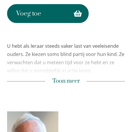
Voeg toe
U hebt als leraar steeds vaker last van veeleisende
ouders. Ze kiezen soms blind partij voor hun kind. Ze
verwachten dat u meteen tijd voor ze hebt en ze
willen dat u onmiddellijk in actie komt.
Uw vakmanschap bepaalt of het contact met dat
Toon minder
Toon meer
type ouders gaat escaleren. U gaat in dit boek veel
valkuilen herkennen en u krijgt tientallen helpende
tips.
Een vader komt boos de school binnen. Ik steek
meteen mijn hand uit:
Ik zie dat er iets belangrijks is,
gaat u zitten, wilt u koffie? Suiker en melk?