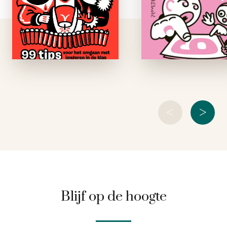
reageren vaak
veeleisende ouder
explosief als u ze
Ze kiezen soms bli
aanraakt: Raak me
partij voor hun kin
niet aan, wat …
Ze verwachten dat
meteen tijd voor 
hebt en ze willen
<
>
Blijf op de hoogte