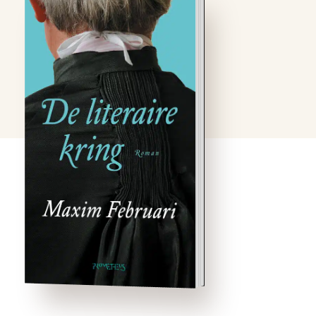
De dertigjarige Teresa
Pellikaan woont weer in
het dorp waar ze is
opgegroeid. Haar rijke
echtgenoot is er lid van de
literaire kring, ooit
opgericht door Teresa’s
vader.Op een dag in het
voorjaar hoort Teresa dat
haar vroegere klasgenoot
Ruth …