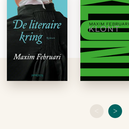
kring
paperbac
e-boek
De grootste vraag v
de huidige tijd is h
De dertigjarige
de mens greep hou
Teresa Pellikaan
op zijn leefwerel
woont weer in het
Leren we de were
dorp waar ze is
en de mens bet
opgegroeid. Haar
begrijpen door 
rijke echtgenoot is er
vooruitgang? Of zor
lid van de literaire
kring, ooit opgericht
door Teresa’s
vader.Op een dag …
<
>