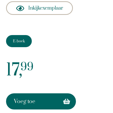
Inkijkexemplaar
E-boek
17,
99
Voeg toe