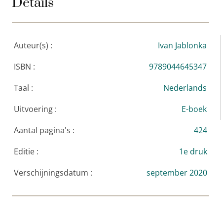
Details
werk is in twaalf talen vertaald.
Auteur(s) :
Ivan Jablonka
ISBN :
9789044645347
Taal :
Nederlands
Uitvoering :
E-boek
Aantal pagina's :
424
Editie :
1e druk
Verschijningsdatum :
september 2020