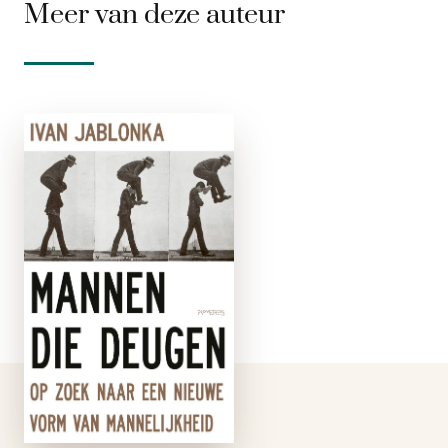
Meer van deze auteur
Mannen die
deugen
e-boek
Het is hoog tijd dat
mannen in de spiegel
kijken en zich
aanpassen aan een
wereld die verandert.
Wat moet een man
tegenwoordig doen
om te deugen? Hoe
behoort een …