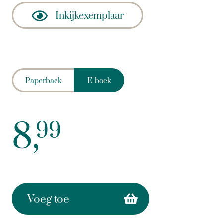
Inkijkexemplaar
Paperback
E-boek
8,
99
Voeg toe