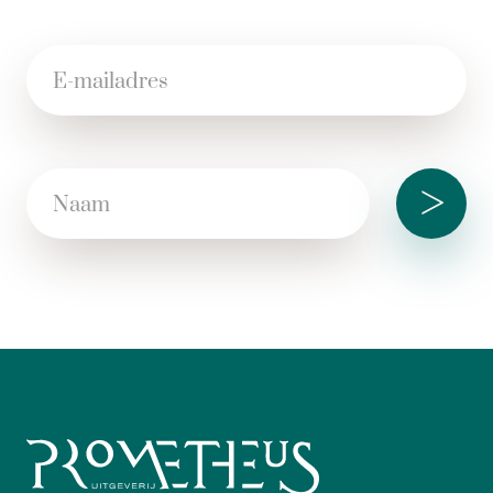
gekomen.’
The Financial Times
>