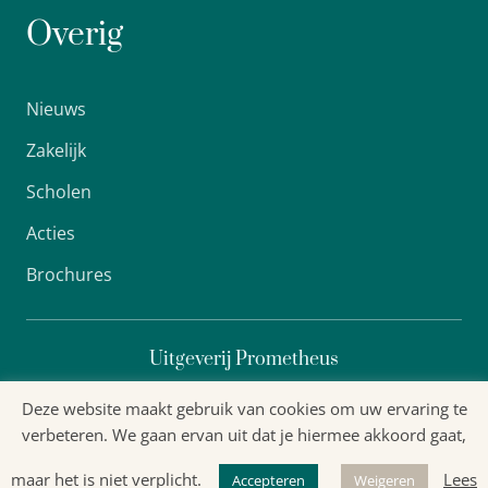
Overig
Nieuws
Zakelijk
Scholen
Acties
Brochures
Uitgeverij Prometheus
Deze website maakt gebruik van cookies om uw ervaring te
verbeteren. We gaan ervan uit dat je hiermee akkoord gaat,
Algemene voorwaarden
maar het is niet verplicht.
Lees
Accepteren
Weigeren
Privacyverklaring