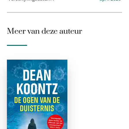
Meer van deze auteur
De Ogen van
de duisternis
e-boek
Op zoek naar een
verdwenen zoon – en
een giftig mysterie
dat de wereld
bedreigt. Nadat haar