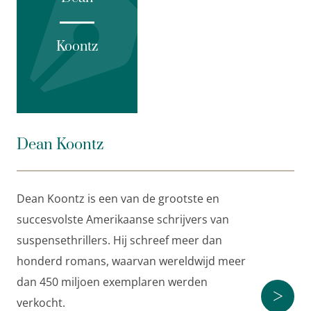
vermoord. De waarheid is zo angstaanjagend en
gevaarlijk dat ze misschien maar beter verborgen
kan blijven…
Koontz
Dean Koontz is een van de grootste en succesvolste
Amerikaanse schrijvers van suspensethrillers. Hij
schreef meer dan honderd romans, waarvan
wereldwijd meer dan 450 miljoen exemplaren
Dean Koontz
werden verkocht.
‘Voorspelde deze thriller de uitbraak van het
Dean Koontz is een van de grootste en
coronavirus?’
Daily Mail
succesvolste Amerikaanse schrijvers van
suspensethrillers. Hij schreef meer dan
‘Dean Koontz is niet alleen de grootmeester van
honderd romans, waarvan wereldwijd meer
onze zwartste dromen, maar ook een literair
dan 450 miljoen exemplaren werden
>
jongleur.’
verkocht.