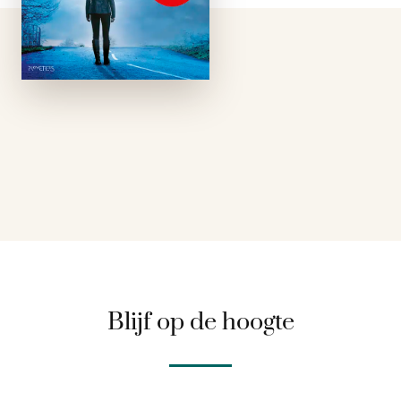
zoontje Danny is
omgekomen bij een
tragisch
verkeersongeval,
stort Tina Evans zich
volledig …
Blijf op de hoogte