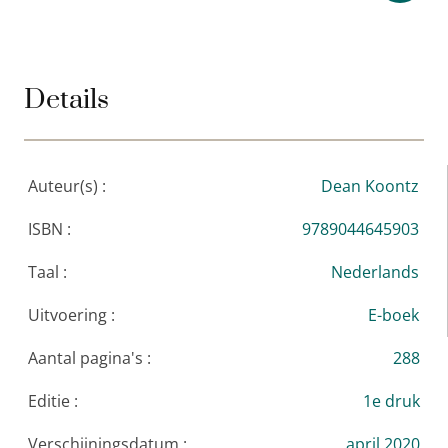
The Times
Details
Auteur(s) :
Dean Koontz
ISBN :
9789044645903
Taal :
Nederlands
Uitvoering :
E-boek
Aantal pagina's :
288
Editie :
1e druk
Verschijningsdatum :
april 2020