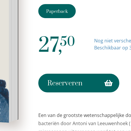
Paperback
e
g
27,
n
50
Nog niet versch
e
Beschikbaar op 
n
e
d
…
Reserveren
Een van de grootste wetenschappelijke do
bacteriën door Antoni van Leeuwenhoek (