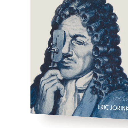
Een van de grootste wetenschappelijk
doorbraken aller tijden was de ontdekkin
van bacteriën door Antoni va
Leeuwenhoek (1632-1723), die vanweg
zijn befaamde microscopen uitgeroepe
werd tot een van de grootst
Nederlanders. Hij werkte in een tij
waarin de basis werd 