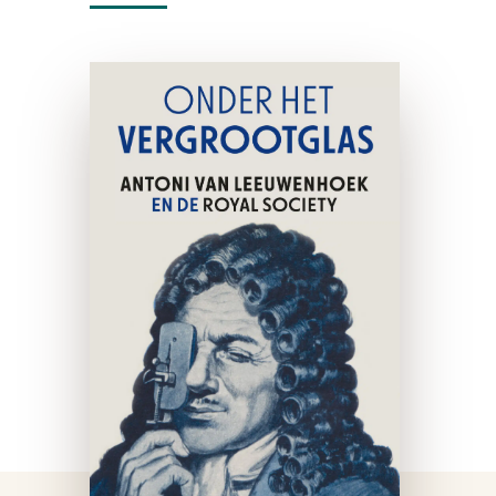
Onder het
vergrootglas
paperback
Een van de grootste
wetenschappelijke
doorbraken aller tijden was
de ontdekking van bacteriën
door Antoni van
Leeuwenhoek (1632-1723),
die vanwege zijn befaamde
microscopen uitgeroepen
werd tot een van de grootste
…