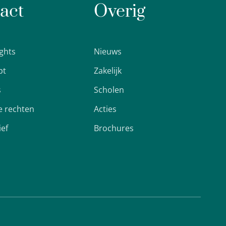
act
Overig
ights
Nieuws
pt
Zakelijk
s
Scholen
 rechten
Acties
ief
Brochures