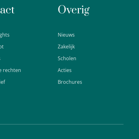
act
Overig
ights
Nieuws
pt
Zakelijk
s
Scholen
 rechten
Acties
ief
Brochures