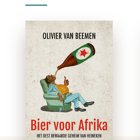
Bier voor Afrika
e-boek
‘Maak er geen kruistocht van,
daar ben je veel te jong
voor,’ waarschuwde
Heineken-topman Jean-
François van Boxmeer de
auteur tijdens hun eerste
ontmoeting.
Onderzoeksjournalist Olivier
van Beemen beschouwde
het als …