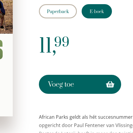
Paperback
E-boek
11,
99
Voeg toe
African Parks geldt als hét succesnummer
opgericht door Paul Fentener van Vlissin