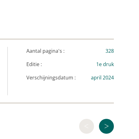
zakendoen op uitdagende markten.
’
Aantal pagina's :
328
Editie :
1e druk
rouwer Heineken in Afrika, met veel vaart
Verschijningsdatum :
april 2024
ies met dubieuze, moorddadige regimes.’
<
>