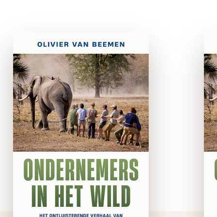
Ondernemers in het
wild
e-boek
African Parks geldt als hét
succesnummer binnen de
natuurbescherming. De
organisatie, opgericht door
Paul Fentener van Vlissingen
en trouw gesteund door de
Nationale Postcode Loterij,
heeft in meer dan twintig …