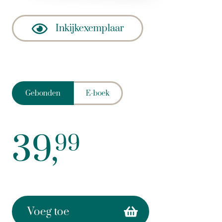
Inkijkexemplaar
Gebonden
E-boek
39,
99
Voeg toe