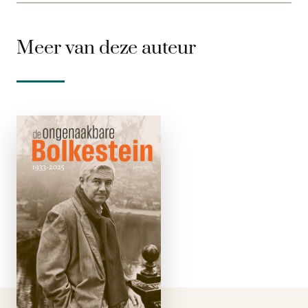
Meer van deze auteur
De
ongenaakbare
Bolkestein
gebonden
Frits Bolkestein werd
na zijn overlijden
herdacht als een
autonome
persoonlijkheid die
eigenzinnige