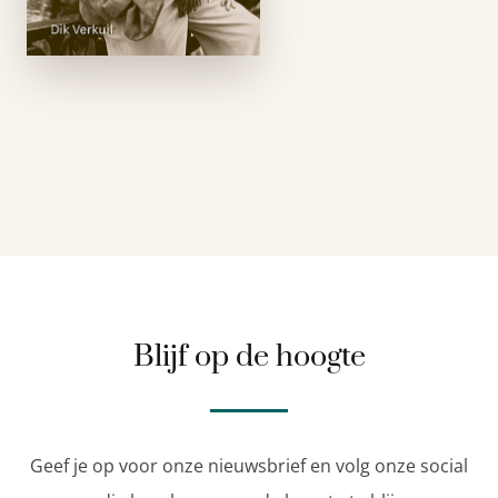
standpunten innam
en op basis van de
feiten scherp
debatteerde. De
necrologieën gaven
uiting aan het gevoel
…
Blijf op de hoogte
Geef je op voor onze nieuwsbrief en volg onze social