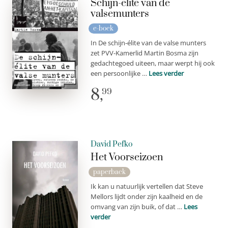
Schijn-elite van de
valsemunters
e-boek
In De schijn-élite van de valse munters
zet PVV-Kamerlid Martin Bosma zijn
gedachtegoed uiteen, maar werpt hij ook
een persoonlijke …
Lees verder
8,
99
David Pefko
Het Voorseizoen
paperback
Ik kan u natuurlijk vertellen dat Steve
Mellors lijdt onder zijn kaalheid en de
omvang van zijn buik, of dat …
Lees
verder