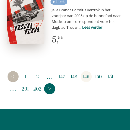
e-boek
Jelle Brandt Corstius vertrok in het
voorjaar van 2005 op de bonnefooi naar
Moskou om correspondent voor het
dagblad Trouw …
Lees verder
5,
99
<
…
1
2
147
148
149
150
151
>
…
201
202