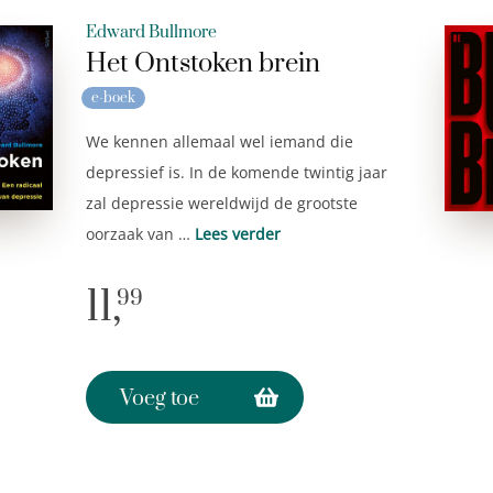
Edward Bullmore
Het Ontstoken brein
e-boek
We kennen allemaal wel iemand die
depressief is. In de komende twintig jaar
zal depressie wereldwijd de grootste
oorzaak van …
Lees verder
11,
99
Voeg toe