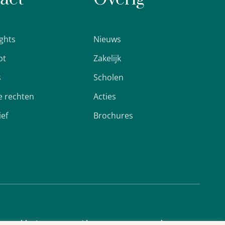
ights
Nieuws
pt
Zakelijk
s
Scholen
 rechten
Acties
ief
Brochures
cyverklaring
Algemene voorwaarden