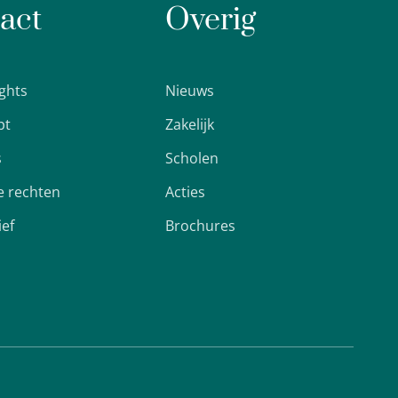
act
Overig
ights
Nieuws
pt
Zakelijk
s
Scholen
 rechten
Acties
ief
Brochures