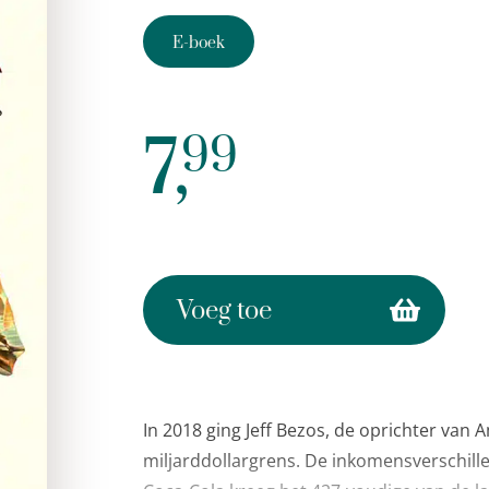
E-boek
7,
99
Voeg toe
In 2018 ging Jeff Bezos, de oprichter van
miljarddollargrens. De inkomensverschil