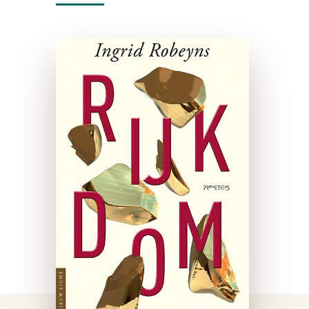
Rijkdom
e-boek
In 2018 ging Jeff Bezos, de
oprichter van Amazon.com,
als eerste mens over de 100
miljarddollargrens. De
inkomensverschillen worden
wereldwijd groter. De
topman van Coca-Cola kreeg
het 427-voudige van de …