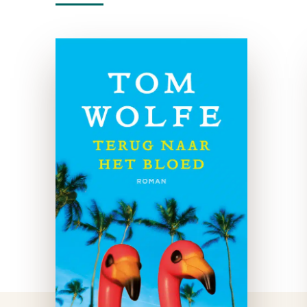
Terug naar het
bloed
e-boek
De langverwachte nieuwe
roman van Tom Wolfe begint
met een politieboot die over
de golven van Biscayne Baai
voor de kust van Miami
dendert. Aan boord bevindt
zich onder anderen …