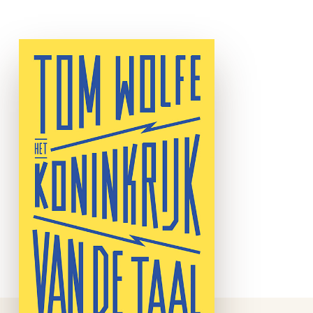
waar “iedereen iedereen haat”.’
Booklist (
Het Koninkrijk van
de taal
e-boek
Op een nacht in 2016
ontdekte Tom Wolfe dat de
wetenschap de strijd heeft
opgegeven. De meest
fundamentele vragen over
de oorsprong en evolutie van
ons taalvermogen heeft men
niet …