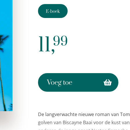
E-boek
11,
99
Voeg toe
De langverwachte nieuwe roman van Tom W
golven van Biscayne Baai voor de kust va