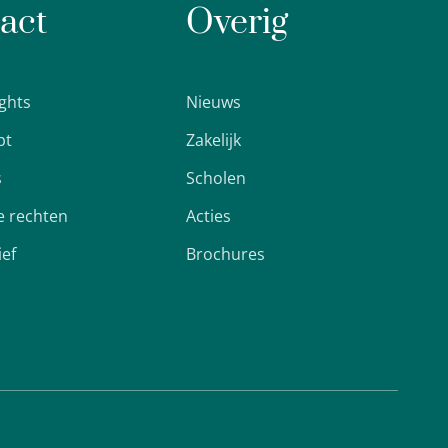
act
Overig
ights
Nieuws
pt
Zakelijk
s
Scholen
 rechten
Acties
ief
Brochures