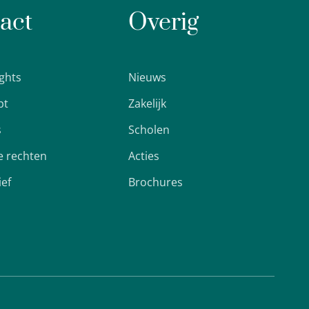
act
Overig
ights
Nieuws
pt
Zakelijk
s
Scholen
 rechten
Acties
ief
Brochures