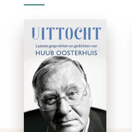
Uittocht
e-boek
Huub Oosterhuis (1
november 1933-eerste
paasdag 2023) was theoloog,
priester, dichter,
Bijbelvertaler en
(mede)oprichter van de
huizen De Populier, de Rode
Hoed, De Balie en De Nieuwe
Liefde.Maar vooral was …