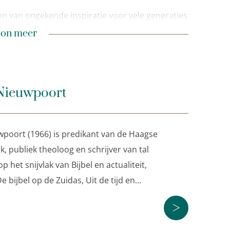
n van ongekende inspiratie voor vele generaties
 zijn gedichten, liederen, preken en verhalen
n minder
on meer
st, in een tijd waarin velen de traditionele kerken
htinggevend verhaal en nieuwe (ook politieke)
 predikant in de Haagse Duinzichtkerk, was de
Nieuwpoort
rhuis over zijn leven en werk. Het resultaat is
poort (1966) is predikant van de Haagse
k, publiek theoloog en schrijver van tal
 het snijvlak van Bijbel en actualiteit,
 bijbel op de Zuidas, Uit de tijd en…
>