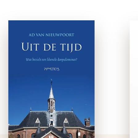
Uit de tijd
e-boek
In Uit de tijd schrijft Ad van
Nieuwpoort openhartig over
zijn passie voor het
predikantschap. Voor hem is
een predikant niet de
stoffige moraalridder met
het opgeheven vingertje of
een …