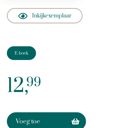
Inkijkexemplaar
E-boek
12,
99
Voeg toe