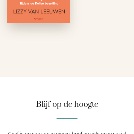
podiumartiesten van
kleur uit Suriname en
Nederlands-Indië de
Duitsers én de NSB te
slim af?De …
Blijf op de hoogte
Geef je op voor onze nieuwsbrief en volg onze social