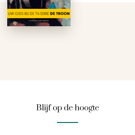
over Willem I, II, en III
die leidde tot de
televisieserie De
Troon. Met een
terugblik op de ophef
die ontstond na de
publicatie. Lees zelf …
Blijf op de hoogte