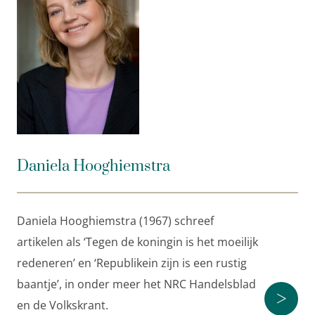
vaart en delen af en toe een rake klap
uit.’
Nederlandse Staatscourant
‘Selectief inderdaad. Maar terecht geselecteerd.’
Jan
Blokker,
NRC H
andelsblad
‘Gauw lezen!’
Youp van ’t Hek,
NRC
Handelsblad
Daniela Hooghiemstra
Daniela Hooghiemstra (1967) schreef
artikelen als ‘Tegen de koningin is het moeilijk
redeneren’ en ‘Republikein zijn is een rustig
baantje’, in onder meer het NRC Handelsblad
>
en de Volkskrant.