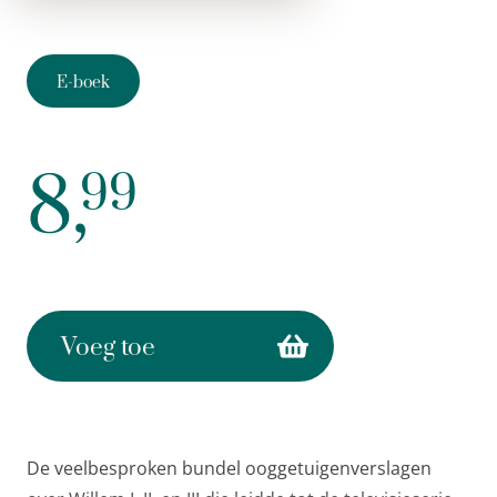
E-boek
8,
99
Voeg toe
De veelbesproken bundel ooggetuigenverslagen