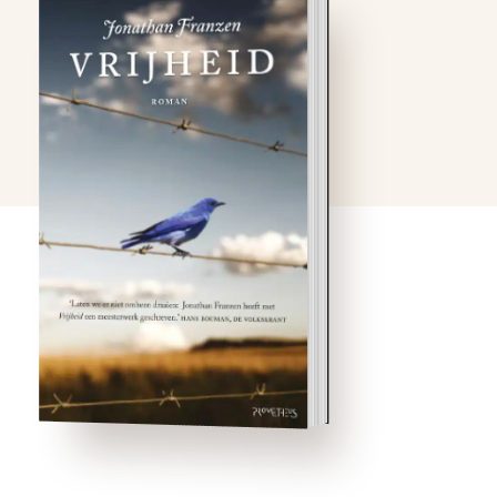
Na 26 jaar bezint Patty
Berglund zich op haar
huwelijk. Haar man Walter
is niet meer de
sympathieke idealist voor
wie ze jaren geleden als
een blok viel. Hij heeft zich
ontpopt als een
ambitieuze, rusteloze
ondernemer. Terwijl Patty
haar …