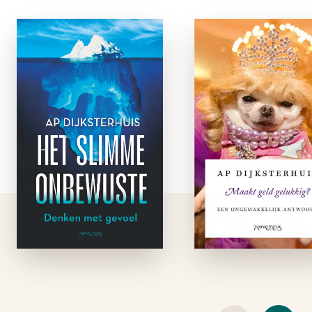
Het Slimme
Maakt gel
onbewuste
gelukkig
e-boek
e-boe
We plaatsen ons
Maakt geld gelukki
bewustzijn op een
Over deze vra
voetstuk, zien het als
wordt al gepra
de kroon op de
zolang geld bestaa
evolutie en denken
Sommige mense
dat het ons
vooral rijke, zegg
onderscheidt van
dat geld niet gelukk
andere dieren. We
maakt. Geluk zit 
denken dat het ons
andere dingen, zoa
verstandig …
liefde en