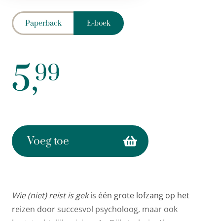
Paperback
E-boek
5,
99
Voeg toe
Wie (niet) reist is gek
is één grote lofzang op het
reizen door succesvol psycholoog, maar ook