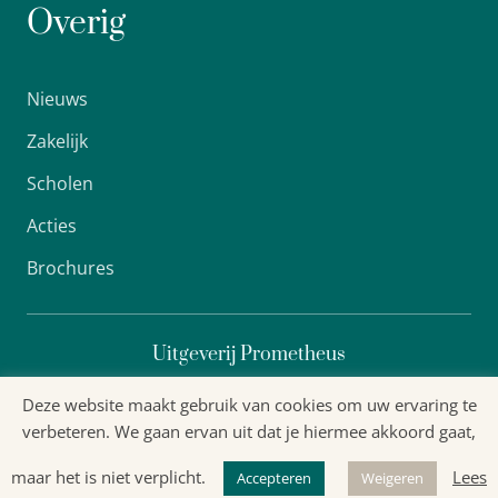
Overig
Nieuws
Zakelijk
Scholen
Acties
Brochures
Uitgeverij Prometheus
Deze website maakt gebruik van cookies om uw ervaring te
verbeteren. We gaan ervan uit dat je hiermee akkoord gaat,
Algemene voorwaarden
maar het is niet verplicht.
Lees
Accepteren
Weigeren
Privacyverklaring