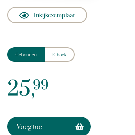
Inkijkexemplaar
Gebonden
E-boek
25,
99
Voeg toe