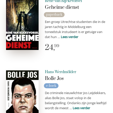
René van Rijckevorsel
Geheime dienst
paperback
Een groep Utrechtse studenten die in de
jaren tachtig in Middelburg een
toneelstuk instudeert is er getuige van
dat hun …
Lees verder
24,
99
Hans Werdmölder
Bolle Jos
e-boek
De criminele nieuwlichter Jos Leijdekkers,
alias Bolle Jos, staat volop in de
belangstelling. Ondanks zijn jonge leeftijd
wordt de meest …
Lees verder