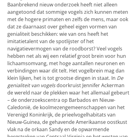
Baanbrekend nieuw onderzoek heeft niet alleen
aangetoond dat sommige vogels zich kunnen meten
met de hogere primaten en zelfs de mens, maar ook
dat ze daarnaast over geheel eigen vormen van
genialiteit beschikken: wie van ons heeft het
imitatietalent van de spotlijster of het
navigatievermogen van de roodborst? Veel vogels
hebben net als wij een relatief groot brein voor hun
lichaamsomvang, met hoge aantallen neuronen en
verbindingen waar dit telt. Het vogelbrein mag dan
klein lijken, het is tot grootse dingen in staat. In
De
genialiteit van vogels
doorkruist Jennifer Ackerman
de wereld naar de plekken waar het allemaal gebeurt
– de onderzoekscentra op Barbados en Nieuw-
Caledonië, de koolmezengemeenschappen van het
Verenigd Koninkrijk, de prieelvogelhabitats van
Nieuw-Guinea, de gehavende Amerikaanse oostkust
vlak na de orkaan Sandy en de opwarmende
bergstreken van Centraal-Virginia en het westen van