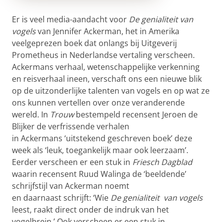
Er is veel media-aandacht voor
De genialiteit van
vogels
van Jennifer Ackerman, het in Amerika
veelgeprezen boek dat onlangs bij Uitgeverij
Prometheus in Nederlandse vertaling verscheen.
Ackermans verhaal, wetenschappelijke verkenning
en reisverhaal ineen, verschaft ons een nieuwe blik
op de uitzonderlijke talenten van vogels en op wat ze
ons kunnen vertellen over onze veranderende
wereld. In
Trouw
bestempeld recensent Jeroen de
Blijker de verfrissende verhalen
in Ackermans ‘uitstekend geschreven boek’ deze
week als ‘leuk, toegankelijk maar ook leerzaam’.
Eerder verscheen er een stuk in
Friesch Dagblad
waarin recensent Ruud Walinga de ‘beeldende’
schrijfstijl van Ackerman noemt
en daarnaast schrijft: ‘Wie
De genialiteit van vogels
leest, raakt direct onder de indruk van het
vogelbrein.’ Ook verscheen er een stuk in