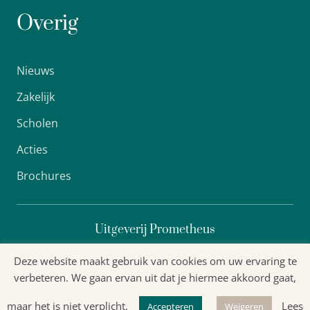
Overig
Nieuws
Zakelijk
Scholen
Acties
Brochures
Uitgeverij Prometheus
Deze website maakt gebruik van cookies om uw ervaring te
verbeteren. We gaan ervan uit dat je hiermee akkoord gaat,
Algemene voorwaarden
maar het is niet verplicht.
Lees
Accepteren
Weigeren
Privacyverklaring