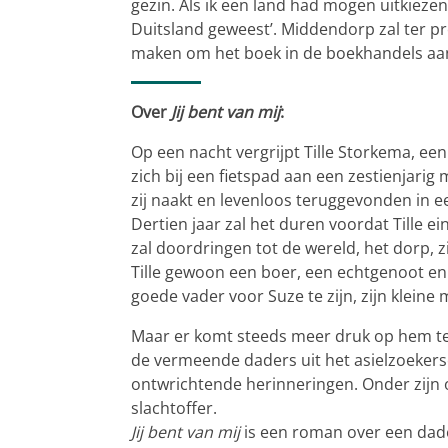
gezin. Als ik een land had mogen uitkieze
Duitsland geweest’. Middendorp zal ter p
maken om het boek in de boekhandels aan
Over
Jij bent van mij
:
Op een nacht vergrijpt Tille Storkema, ee
zich bij een fietspad aan een zestienjarig
zij naakt en levenloos teruggevonden in e
Dertien jaar zal het duren voordat Tille e
zal doordringen tot de wereld, het dorp, zi
Tille gewoon een boer, een echtgenoot en 
goede vader voor Suze te zijn, zijn kleine 
Maar er komt steeds meer druk op hem te
de vermeende daders uit het asielzoekers
ontwrichtende herinneringen. Onder zijn og
slachtoffer.
Jij bent van mij
is een roman over een dade