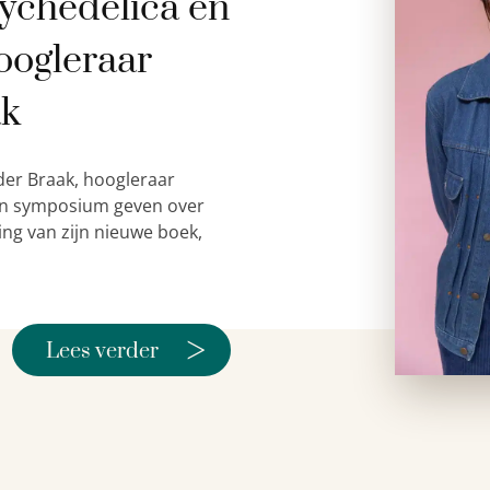
ychedelica en
oogleraar
ak
der Braak, hoogleraar
 een symposium geven over
ing van zijn nieuwe boek,
>
Lees verder