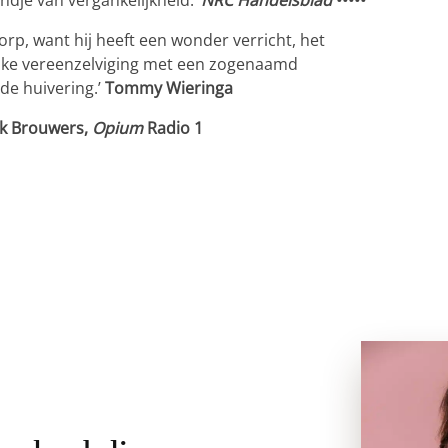
ndje van vergankelijkheid.’
NRC Handelsblad
•••••
rp, want hij heeft een wonder verricht, het
ijke vereenzelviging met een zogenaamd
ude huivering.’
Tommy Wieringa
k Brouwers,
Opium
Radio 1