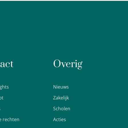
act
Overig
ights
Nieuws
pt
Zakelijk
s
Scholen
 rechten
Acties