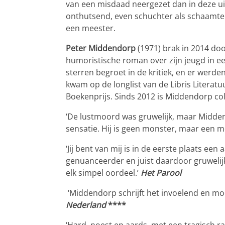
van een misdaad neergezet dan in deze ui
onthutsend, even schuchter als schaamtelo
een meester.
Peter Middendorp
(1971) brak in 2014 do
humoristische roman over zijn jeugd in 
sterren begroet in de kritiek, en er werd
kwam op de longlist van de Libris Litera
Boekenprijs. Sinds 2012 is Middendorp co
‘De lustmoord was gruwelijk, maar Middend
sensatie. Hij is geen monster, maar een m
‘Jij bent van mij is in de eerste plaats e
genuanceerder en juist daardoor gruwelijk
elk simpel oordeel.’
Het Parool
‘Middendorp schrijft het invoelend en moo
Nederland
****