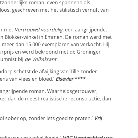
tzonderlijke roman, even spannend als
os, geschreven met het stilistisch vernuft van
or met
Vertrouwd voordelig
, een aangrijpende,
een Blokker-winkel in Emmen. De roman werd met
en meer dan 15.000 exemplaren van verkocht. Hij
tuurprijs en werd bekroond met de Groninger
lumnist bij
de Volkskrant
.
orp schetst de afwijking van Tille zonder
ens van vlees en bloed.’
Elsevier
****
en aangrijpende roman. Waarheidsgetrouwer,
er dan de meest realistische reconstructie, dan
i sober op, zonder iets goed te praten.’
Vrij