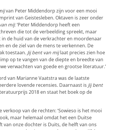
mij
van
Peter Middendorp zijn voor een mooi
mprint van Geistesleben. Oktaven is zeer onder
 van mij
: ‘Peter Middendorp heeft een
hreven die tot de verbeelding spreekt, maar
pt in de huid van de verkrachter en moordenaar
en en de ziel van de mens te verkennen. De
aak toestaan.
Jij bent van mij
laat precies zien hoe
mp op te vangen van de diepte en breedte van
t we verwachten van goede en grootse literatuur.’
d van Marianne Vaatstra was de laatste
erdere lovende recensies. Daarnaast is
Jij bent
eratuurprijs 2018 en staat het boek op de
e verkoop van de rechten: ‘Sowieso is het mooi
l ook, maar helemaal omdat het een Duitse
lft van onze dochter is Duits, de helft van ons