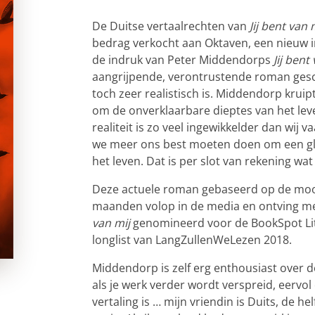
De Duitse vertaalrechten van
Jij bent van 
bedrag verkocht aan Oktaven, een nieuw i
de indruk van Peter Middendorps
Jij bent
aangrijpende, verontrustende roman gesc
toch zeer realistisch is. Middendorp krui
om de onverklaarbare dieptes van het lev
realiteit is zo veel ingewikkelder dan wij v
we meer ons best moeten doen om een gli
het leven. Dat is per slot van rekening wa
Deze actuele roman gebaseerd op de moor
maanden volop in de media en ontving me
van mij
genomineerd voor de BookSpot Lit
longlist van LangZullenWeLezen 2018.
Middendorp is zelf erg enthousiast over d
als je werk verder wordt verspreid, eervo
vertaling is … mijn vriendin is Duits, de he