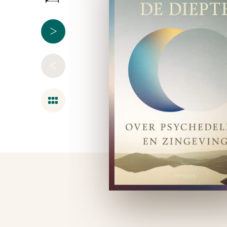
>
<
Overzicht