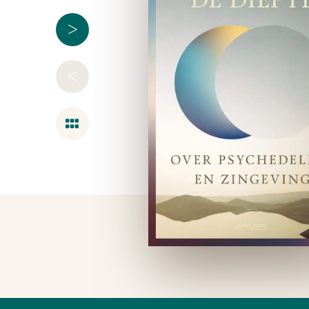
>
<
Overzicht