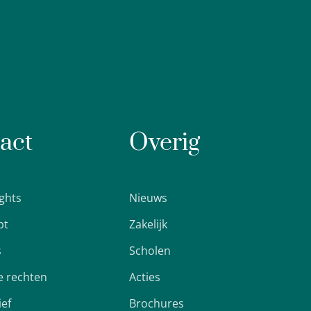
act
Overig
ights
Nieuws
pt
Zakelijk
s
Scholen
 rechten
Acties
ief
Brochures