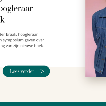
oogleraar
ak
der Braak, hoogleraar
 een symposium geven over
ing van zijn nieuwe boek,
>
Lees verder