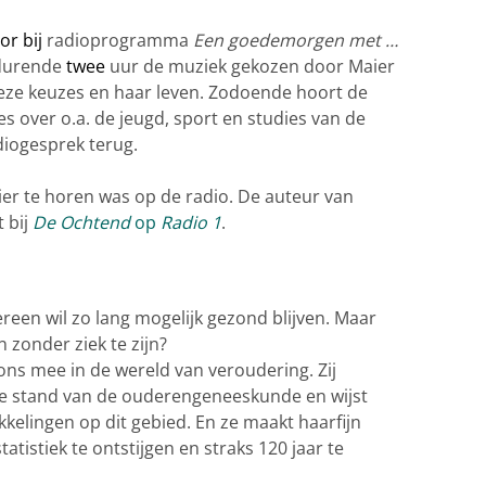
or bij
radioprogramma
Een goedemorgen met …
edurende
twee
uur de muziek gekozen door Maier
deze keuzes en haar leven. Zodoende hoort de
s over o.a. de jeugd, sport en studies van de
diogesprek terug.
ier te horen was op de radio. De auteur van
t bij
De Ochtend
op
Radio 1
.
reen wil zo lang mogelijk gezond blijven. Maar
zonder ziek te zijn?
ns mee in de wereld van veroudering. Zij
de stand van de ouderengeneeskunde en wijst
kelingen op dit gebied. En ze maakt haarfijn
tistiek te ontstijgen en straks 120 jaar te