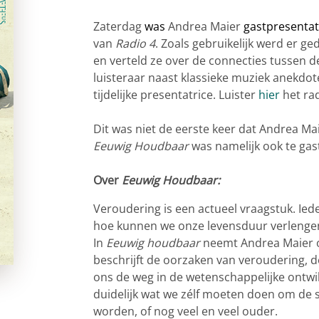
Zaterdag
was
Andrea Maier
gastpresentat
van
Radio 4
. Zoals gebruikelijk werd er g
en verteld ze over de connecties tussen 
luisteraar naast klassieke muziek anekdote
tijdelijke presentatrice. Luister
hier
het ra
Dit was niet de eerste keer dat Andrea Ma
Eeuwig Houdbaar
was namelijk ook te gas
Over
Eeuwig Houdbaar:
Veroudering is een actueel vraagstuk. Iede
hoe kunnen we onze levensduur verlengen 
In
Eeuwig houdbaar
neemt Andrea Maier o
beschrijft de oorzaken van veroudering, 
ons de weg in de wetenschappelijke ontwik
duidelijk wat we zélf moeten doen om de sta
worden, of nog veel en veel ouder.