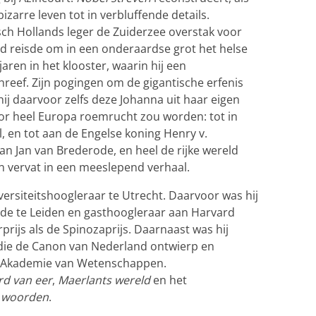
bizarre leven tot in verbluffende details.
sch Hollands leger de Zuiderzee overstak voor
and reisde om in een onderaardse grot het helse
jaren in het klooster, waarin hij een
reef. Zijn pogingen om de gigantische erfenis
hij daarvoor zelfs deze Johanna uit haar eigen
or heel Europa roemrucht zou worden: tot in
l, en tot aan de Engelse koning Henry v.
an Jan van Brederode, en heel de rijke wereld
 vervat in een meeslepend verhaal.
versiteitshoogleraar te Utrecht. Daarvoor was hij
de te Leiden en gasthoogleraar aan Harvard
prijs als de Spinozaprijs. Daarnaast was hij
die de Canon van Nederland ontwierp en
se Akademie van Wetenschappen.
d van eer
,
Maerlants wereld
en het
 woorden
.