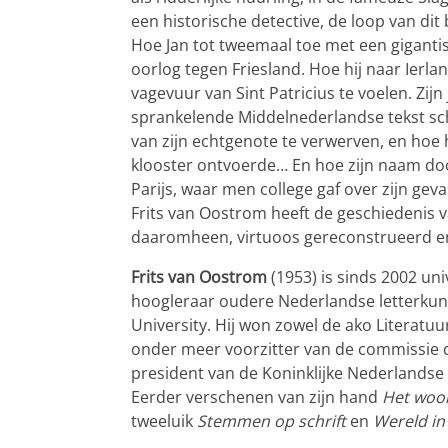
een historische detective, de loop van dit 
Hoe Jan tot tweemaal toe met een giganti
oorlog tegen Friesland. Hoe hij naar Ierl
vagevuur van Sint Patricius te voelen. Zijn 
sprankelende Middelnederlandse tekst sch
van zijn echtgenote te verwerven, en hoe 
klooster ontvoerde… En hoe zijn naam do
Parijs, waar men college gaf over zijn geva
Frits van Oostrom heeft de geschiedenis v
daaromheen, virtuoos gereconstrueerd en
Frits van Oostrom
(1953) is sinds 2002 uni
hoogleraar oudere Nederlandse letterkun
University. Hij won zowel de ako Literatuur
onder meer voorzitter van de commissie 
president van de Koninklijke Nederland
Eerder verschenen van zijn hand
Het woor
tweeluik
Stemmen op schrift
en
Wereld in