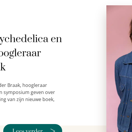
ychedelica en
oogleraar
ak
der Braak, hoogleraar
 een symposium geven over
ing van zijn nieuwe boek,
>
Lees verder