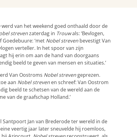
n
werd van het weekend goed onthaald door de
obel streven
zaterdag in
Trouw
als: ‘Bevlogen,
eef Goedebuure: ‘met
Nobel streven
bevestigt Van
ogen verteller. In het spoor van zijn
agt hij erin om aan de hand van doorgaans
dig beeld te geven van mensen en situaties.’
erd Van Oostroms
Nobel streven
geprezen.
 toe aan
Nobel streven
en schreef: Van Oostrom
endig beeld te schetsen van de wereld aan de
e van de graafschap Holland.’
l Santpoort Jan van Brederode ter wereld in de
ne veertig jaar later sneuvelde hij roemloos,
 bij Azincourt.
Nobel streven
reconstrueert, als