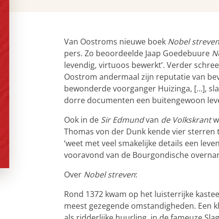
Van Oostroms nieuwe boek
Nobel streve
pers. Zo beoordeelde Jaap Goedebuure
N
levendig, virtuoos bewerkt’. Verder schr
Oostrom andermaal zijn reputatie van bevl
bewonderde voorganger Huizinga, […], sla
dorre documenten een buitengewoon leven
Ook in de
Sir Edmund
van
de Volkskrant
w
Thomas von der Dunk kende vier sterren
‘weet met veel smakelijke details een lev
vooravond van de Bourgondische overnam
Over
Nobel streven
:
Rond 1372 kwam op het luisterrijke kastee
meest gezegende omstandigheden. Een klei
als ridderlijke huurling, in de fameuze Slag