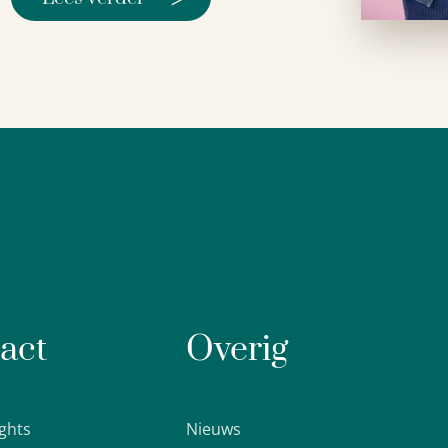
act
Overig
ights
Nieuws