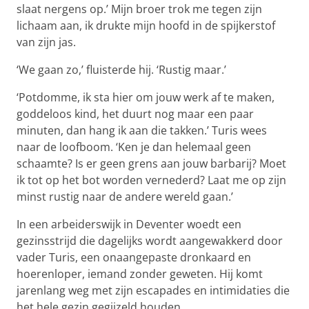
slaat nergens op.’ Mijn broer trok me tegen zijn
lichaam aan, ik drukte mijn hoofd in de spijkerstof
van zijn jas.
‘We gaan zo,’ fluisterde hij. ‘Rustig maar.’
‘Potdomme, ik sta hier om jouw werk af te maken,
goddeloos kind, het duurt nog maar een paar
minuten, dan hang ik aan die takken.’ Turis wees
naar de loofboom. ‘Ken je dan helemaal geen
schaamte? Is er geen grens aan jouw barbarij? Moet
ik tot op het bot worden vernederd? Laat me op zijn
minst rustig naar de andere wereld gaan.’
In een arbeiderswijk in Deventer woedt een
gezinsstrijd die dagelijks wordt aangewakkerd door
vader Turis, een onaangepaste dronkaard en
hoerenloper, iemand zonder geweten. Hij komt
jarenlang weg met zijn escapades en intimidaties die
het hele gezin gegijzeld houden.