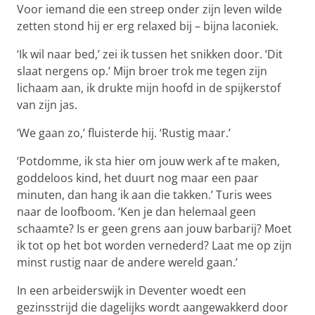
Voor iemand die een streep onder zijn leven wilde
zetten stond hij er erg relaxed bij – bijna laconiek.
‘Ik wil naar bed,’ zei ik tussen het snikken door. ‘Dit
slaat nergens op.’ Mijn broer trok me tegen zijn
lichaam aan, ik drukte mijn hoofd in de spijkerstof
van zijn jas.
‘We gaan zo,’ fluisterde hij. ‘Rustig maar.’
‘Potdomme, ik sta hier om jouw werk af te maken,
goddeloos kind, het duurt nog maar een paar
minuten, dan hang ik aan die takken.’ Turis wees
naar de loofboom. ‘Ken je dan helemaal geen
schaamte? Is er geen grens aan jouw barbarij? Moet
ik tot op het bot worden vernederd? Laat me op zijn
minst rustig naar de andere wereld gaan.’
In een arbeiderswijk in Deventer woedt een
gezinsstrijd die dagelijks wordt aangewakkerd door