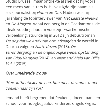
Studio Brussel, maar ontdekte al snel dat hij vooral
een mens van letters is. Hij vestigde zijn naam als
rockjournalist bij
Humo
en
Oor
. Nadien was hij
jarenlang de topinterviewer van
Het Laatste Nieuws
en
De Morgen
. Vanaf een berg in de Oostkantons, de
ideale voedingsbodem voor zijn zwartkomische
verbeelding, stuurde hij in 2012 zijn debuutroman
De dag dat we Andy zijn arm afzaagden
de wereld in.
Daarna volgden
Natte dozen
(2013),
De
tenondergang en de ongelooflijke wederopstanding
van Eddy Vangelis
(2014), en
Niemand hield van Billie
Vuist
(2015).
Over
Smeltende vrouw
:
‘Hoe authentieker de een, hoe meer de ander moet
zoeken naar zijn rol.’
Iemand heeft begrepen dat Reukens, docent aan een
school voor hoogbegaafde kinderen, ongelukkig is,