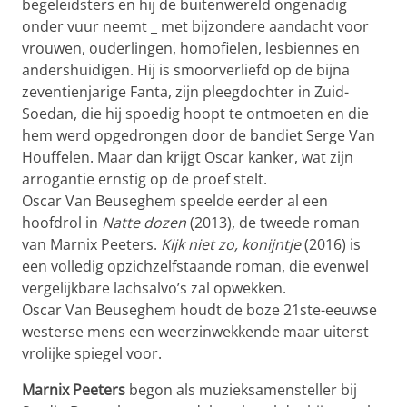
begeleidsters en hij de buitenwereld ongenadig
onder vuur neemt _ met bijzondere aandacht voor
vrouwen, ouderlingen, homofielen, lesbiennes en
andershuidigen. Hij is smoorverliefd op de bijna
zeventienjarige Fanta, zijn pleegdochter in Zuid-
Soedan, die hij spoedig hoopt te ontmoeten en die
hem werd opgedrongen door de bandiet Serge Van
Houffelen. Maar dan krijgt Oscar kanker, wat zijn
arrogantie ernstig op de proef stelt.
Oscar Van Beuseghem speelde eerder al een
hoofdrol in
Natte dozen
(2013), de tweede roman
van Marnix Peeters.
Kijk niet zo, konijntje
(2016) is
een volledig opzichzelfstaande roman, die evenwel
vergelijkbare lachsalvo’s zal opwekken.
Oscar Van Beuseghem houdt de boze 21ste-eeuwse
westerse mens een weerzinwekkende maar uiterst
vrolijke spiegel voor.
Marnix Peeters
begon als muzieksamensteller bij