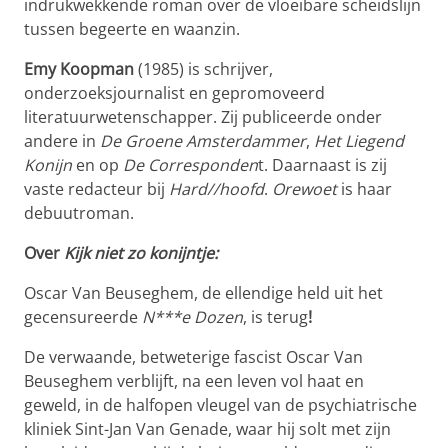
indrukwekkende roman over de vloeibare scheidslijn
tussen begeerte en waanzin.
Emy Koopman
(1985) is schrijver,
onderzoeksjournalist en gepromoveerd
literatuurwetenschapper. Zij publiceerde onder
andere in
De Groene Amsterdammer
,
Het Liegend
Konijn
en op
De Corresponden
t. Daarnaast is zij
vaste redacteur bij
Hard//hoofd
.
Orewoet
is haar
debuutroman.
Over
Kijk niet zo konijntje:
Oscar Van Beuseghem, de ellendige held uit het
gecensureerde
N***e Dozen
, is terug
!
De verwaande, betweterige fascist Oscar Van
Beuseghem verblijft, na een leven vol haat en
geweld, in de halfopen vleugel van de psychiatrische
kliniek Sint-Jan Van Genade, waar hij solt met zijn