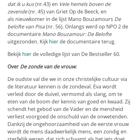
dat ik u kus
(nr.43) en
Vele hemels boven de
zevende
(nr. 45)
van Griet Op de Beeck, en
als nieuwkomer in de lijst Mano Bouzamours
De
belofte van Pisa
(nr. 56). Onlangs werd op NPO 2 de
documentaire
Mano Bouzamour: De Belofte
uitgezonden. Kijk
hier
de documentaire terug.
Bekijk
hier
de volledige lijst van De Bestseller 60.
Over
De zonde van de vrouw
:
De oudste val die we in onze christelijke cultuur via
de literatuur kennen is de zondeval. Eva wordt
verleid door de duivel, vermomd als slang, om te
eten van de boom der kennis van goed en kwaad. Zij
schendt het gebod van de Vader en de mensheid
verliest voorgoed de onschuld van de onwetenden.
Dankzij de ongehoorzaamheid van de eerste vrouw
wordt de mens daadwerkelijk mens, een zondig en
sterfelijk wezen, dat zich schaamt als het iets doet