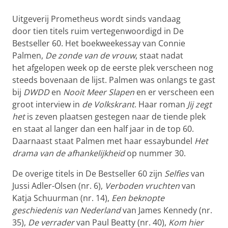
Uitgeverij Prometheus wordt sinds vandaag
door tien titels ruim vertegenwoordigd in De
Bestseller 60. Het boekweekessay van Connie
Palmen,
De zonde van de vrouw
, staat nadat
het afgelopen week op de eerste plek verscheen nog
steeds bovenaan de lijst. Palmen was onlangs te gast
bij
DWDD
en
Nooit Meer Slapen
en er verscheen een
groot interview in
de
Volkskrant
. Haar roman
Jij zegt
het
is zeven plaatsen gestegen naar de tiende plek
en staat al langer dan een half jaar in de top 60.
Daarnaast staat Palmen met haar essaybundel
Het
drama van de afhankelijkheid
op nummer 30.
De overige titels in De Bestseller 60 zijn
Selfies
van
Jussi Adler-Olsen (nr. 6),
Verboden vruchten
van
Katja Schuurman (nr. 14),
Een beknopte
geschiedenis van Nederland
van James Kennedy (nr.
35),
De verrader
van Paul Beatty (nr. 40),
Kom hier