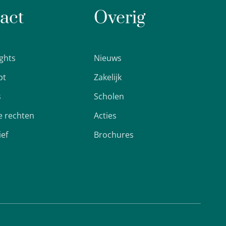
act
Overig
ights
Nieuws
pt
Zakelijk
s
Scholen
 rechten
Acties
ief
Brochures