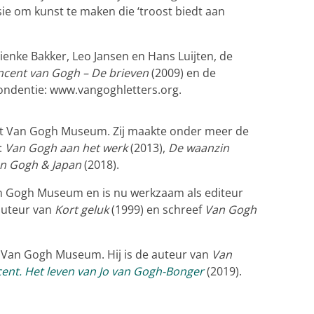
ie om kunst te maken die ‘troost biedt aan
enke Bakker, Leo Jansen en Hans Luijten, de
ncent van Gogh – De brieven
(2009) en de
ondentie: www.vangoghletters.org.
het Van Gogh Museum. Zij maakte onder meer de
:
Van Gogh aan het werk
(2013),
De waanzin
n Gogh & Japan
(2018).
n Gogh Museum en is nu werkzaam als editeur
oauteur van
Kort geluk
(1999) en schreef
Van Gogh
t Van Gogh Museum. Hij is de auteur van
Van
cent. Het leven van Jo van Gogh-Bonger
(2019).