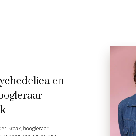
ychedelica en
oogleraar
ak
der Braak, hoogleraar
 een symposium geven over