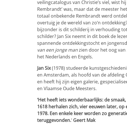
veilingcatalogus van Christie’s viel, wist hi
Rembrandt’ was, maar dat de meester het z
totaal onbekende Rembrandt werd ontdekt
overtuig je de wereld van zo’n ontdekking
bijzonder is dit schilderij in verhouding
schilder? Jan Six neemt in dit boek de lez
spannende ontdekkingstocht en jongensdr
van een jonge man
zien door het oog van z
het Nederlands en Engels.
Jan Six
(1978) studeerde kunstgeschiedenis
en Amsterdam, als hoofd van de afdeling 
en heeft hij zijn eigen galerie, gespeciali
en Vlaamse Oude Meesters.
‘Het heeft iets wonderbaarlijks: de smaak,
1618 herhalen zich, vier eeuwen later, op e
1978. Een enkele keer worden zo generat
teruggevonden.
’
Geert Mak