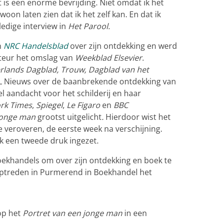
 is een enorme bevrijding. Niet omdat ik het
woon laten zien dat ik het zelf kan. En dat ik
ledige interview in
Het Parool.
n
NRC Handelsblad
over zijn ontdekking en werd
teur het omslag van
Weekblad Elsevier
.
rlands Dagblad, Trouw, Dagblad van het
L Nieuws over de baanbrekende ontdekking van
el aandacht voor het schilderij en haar
rk Times
,
Spiegel
,
Le Figaro
en
BBC
jonge man
grootst uitgelicht
.
Hierdoor wist het
e veroveren, de eerste week na verschijning.
ok een tweede druk ingezet.
oekhandels om over zijn ontdekking en boek te
e optreden in Purmerend in Boekhandel het
op het
Portret van een jonge man
in een