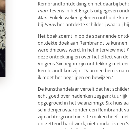
Rembrandtontdekking en het daarbij be
man
, tevens in het Engels uitgegeven onde
Man.
Enkele weken geleden onthulde kunst
bij
Pauw
het ontdekte schilderij waarbij hi
Het boek zoemt in op de spannende ontde
ontdekte doek aan Rembrandt te kunnen la
wereldnieuws werd. In het interview met
P
deze ontdekking en over het effect van de
Volgens Six begon zijn ontdekking met een
Rembrandt kon zijn. ‘Daarmee ben ik natuu
ik moet het begrijpen en bewijzen.’
De kunsthandelaar vertelt dat het schilder
echt goed over nadenken zeggen: tuurlijk 
opgegroeid in het waanzinnige Six-huis a
schilderijen,waaronder een Rembrandt van 
zijn achtergrond niets te maken heeft met
ontzettend hard werk, niet omdat ik een S