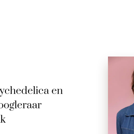
ychedelica en
oogleraar
ak