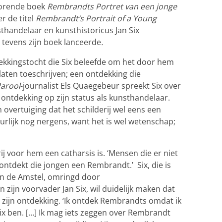
horende boek
Rembrandts Portret van een jonge
r de titel
Rembrandt’s Portrait of a Young
handelaar en kunsthistoricus Jan Six
j tevens zijn boek
lanceerde
.
kkingstocht die Six beleefde om het door hem
ten toeschrijven; een ontdekking die
arool
-journalist Els Quaegebeur spreekt Six over
 ontdekking op zijn status als kunsthandelaar.
 overtuiging dat het schilderij wel eens een
rlijk nog nergens, want het is wel wetenschap;
ij voor hem een catharsis is. ‘Mensen die er niet
ontdekt die jongen een Rembrandt.’ Six, die is
an de Amstel, omringd door
zijn voorvader Jan Six, wil duidelijk maken dat
 zijn ontdekking. ‘Ik ontdek Rembrandts omdat ik
ix ben. […] Ik mag iets zeggen over Rembrandt