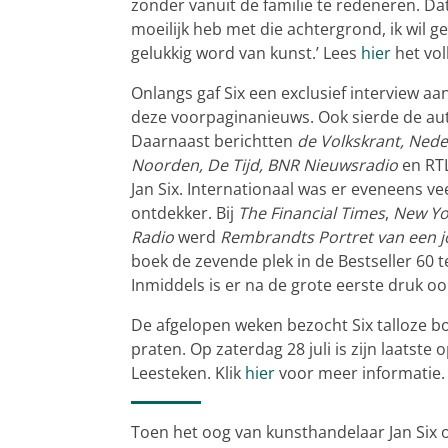
zonder vanuit de familie te redeneren. Dat
moeilijk heb met die achtergrond, ik wil ge
gelukkig word van kunst.’ Lees
hier
het vol
Onlangs gaf Six een exclusief interview aa
deze voorpaginanieuws. Ook sierde de au
Daarnaast berichtten
de Volkskrant, Nede
Noorden, De Tijd, BNR Nieuwsradio
en RT
Jan Six. Internationaal was er eveneens ve
ontdekker. Bij
The Financial Times
,
New Yo
Radio
werd
Rembrandts Portret van een 
boek de zevende plek in de Bestseller 60 t
Inmiddels is er na de grote eerste druk o
De afgelopen weken bezocht Six talloze b
praten. Op zaterdag 28 juli is zijn laatst
Leesteken. Klik
hier
voor meer informatie.
Toen het oog van kunsthandelaar Jan Six 