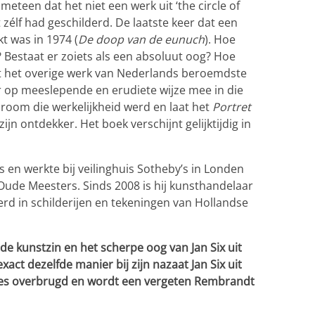
j meteen dat het niet een werk uit ‘the circle of
élf had geschilderd. De laatste keer dat een
 was in 1974 (
De doop van de eunuch
). Hoe
? Bestaat er zoiets als een absoluut oog? Hoe
 tot het overige werk van Nederlands beroemdste
er op meeslepende en erudiete wijze mee in die
oom die werkelijkheid werd en laat het
Portret
ijn ontdekker. Het boek verschijnt gelijktijdig in
 en werkte bij veilinghuis Sotheby’s in Londen
Oude Meesters. Sinds 2008 is hij kunsthandelaar
seerd in schilderijen en tekeningen van Hollandse
 de kunstzin en het scherpe oog van Jan Six uit
xact dezelfde manier bij zijn nazaat Jan Six uit
ies overbrugd en wordt een vergeten Rembrandt