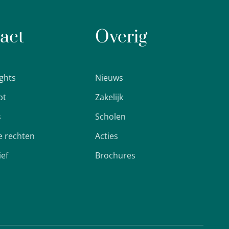
act
Overig
ights
Nieuws
pt
Zakelijk
s
Scholen
 rechten
Acties
ief
Brochures