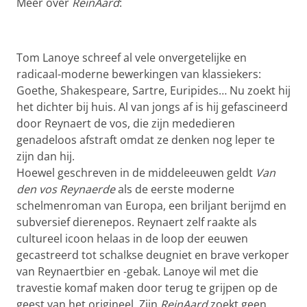
Meer over
ReinAard
:
Tom Lanoye schreef al vele onvergetelijke en
radicaal-moderne bewerkingen van klassiekers:
Goethe, Shakespeare, Sartre, Euripides… Nu zoekt hij
het dichter bij huis. Al van jongs af is hij gefascineerd
door Reynaert de vos, die zijn mededieren
genadeloos afstraft omdat ze denken nog leper te
zijn dan hij.
Hoewel geschreven in de middeleeuwen geldt
Van
den vos Reynaerde
als de eerste moderne
schelmenroman van Europa, een briljant berijmd en
subversief dierenepos. Reynaert zelf raakte als
cultureel icoon helaas in de loop der eeuwen
gecastreerd tot schalkse deugniet en brave verkoper
van Reynaertbier en -gebak. Lanoye wil met die
travestie komaf maken door terug te grijpen op de
geest van het origineel. Zijn
ReinAard
zoekt geen